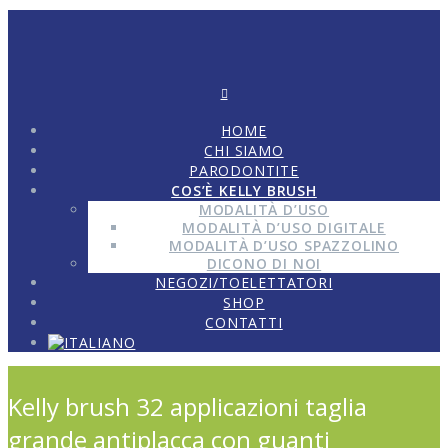
HOME
CHI SIAMO
PARODONTITE
COS’È KELLY BRUSH
MODALITÀ D’USO
MODALITÀ D’USO DIGITALE
MODALITÀ D’USO SPAZZOLINO
DICONO DI NOI
NEGOZI/TOELETTATORI
SHOP
CONTATTI
Kelly brush 32 applicazioni taglia
grande antiplacca con guanti