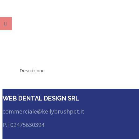
Descrizione
WEB DENTAL DESIGN SRL
commerciale@kellybrushpet.it
P.I 02475630394