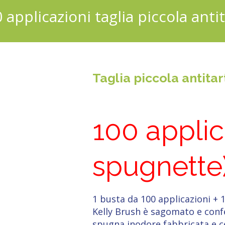
 applicazioni taglia piccola ant
Taglia piccola antita
100 applic
spugnette
1 busta da 100 applicazioni + 
Kelly Brush è sagomato e confe
spugna inodore fabbricata e cer