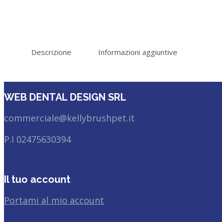
Descrizione
Informazioni aggiuntive
WEB DENTAL DESIGN SRL
commerciale@kellybrushpet.it
P.I 02475630394
Il tuo account
Portami al mio account