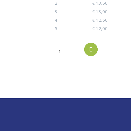
2
€
13,50
3
€
13,00
4
€
12,50
5
€
12,00
Kelly
AGGIUNGI
AL
Brush
CARRELLO
ricambi
spazzolino
antitartaro
taglia
media
(Conf.
risparmio)
quantità