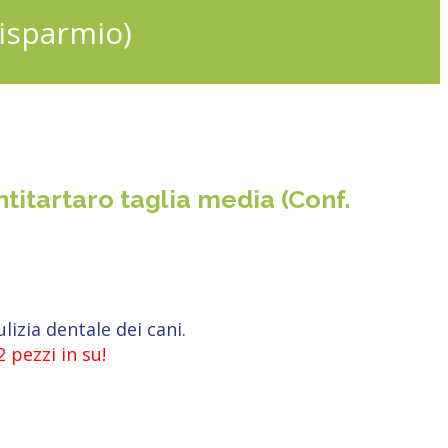
risparmio)
titartaro taglia media (Conf.
izia dentale dei cani.
2 pezzi in su!