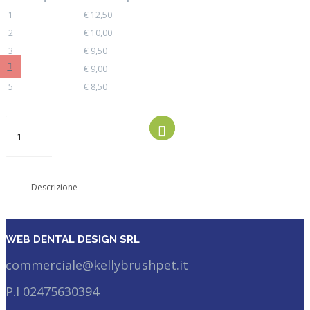
1
€
12,50
2
€
10,00
3
€
9,50
4
€
9,00
5
€
8,50
Kelly
AGGIUNGI
AL
Brush
CARRELLO
ricambi
spazzolino
antitartaro
Descrizione
taglia
media
quantità
WEB DENTAL DESIGN SRL
commerciale@kellybrushpet.it
P.I 02475630394