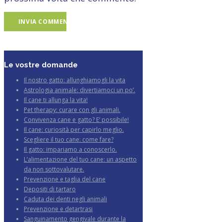
Le vostre domande
Il nostro gatto: allunghiamogli la vita
Astrologia animale: divertiamoci un po’.
Il cane ti allunga la vita!
Pet therapy: curare con gli animali.
Convivenza cane e gatto? E’ possibile!
Il cane: curiosità per capirlo meglio.
Scegliere il tuo cane: come fare?
Il gatto: impariamo a conoscerlo.
L’alimentazione del tuo cane: un aspetto
da non sottovalutare.
Prevenzione e taglia del cane
Depositi di tartaro
Caduta dei denti negli animali
Prevenzione e detartrasi
Sanguinamento gengivale durante la