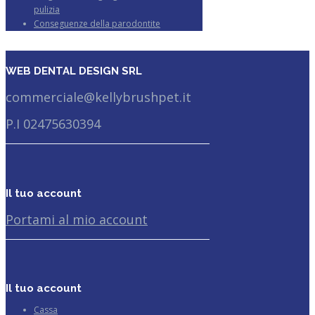
pulizia
Conseguenze della parodontite
WEB DENTAL DESIGN SRL
commerciale@kellybrushpet.it
P.I 02475630394
Il tuo account
Portami al mio account
Il tuo account
Cassa